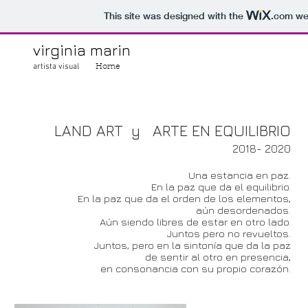
This site was designed with the
.com
web
virginia marin
artista visual
Home
LAND ART Y ARTE EN EQUILIBRIO
LAND ART y ARTE EN EQUILIBRIO
2018- 2020
Una estancia en paz.
En la paz que da el equilibrio.
En la paz que da el orden de los elementos,
aún desordenados.
Aún siendo libres de estar en otro lado.
Juntos pero no revueltos.
Juntos, pero en la sintonía que da la paz
de sentir al otro en presencia,
en consonancia con su propio corazón.